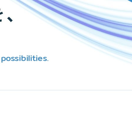
、
ossibilities.