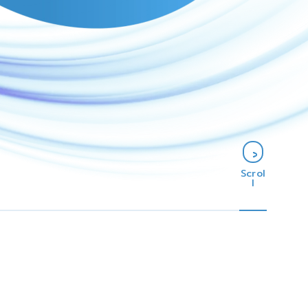
Scrol
l