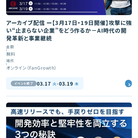
アーカイブ配信 ー【3月17日・19日開催】攻撃に強
い“止まらない企業”をどう作るか－AI時代の開
発革新と事業継続
金額
無料
場所
オンライン（FanGrowth）
-
03.17
03.19
イベント終了
火
木