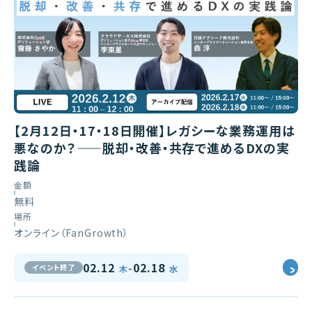
【2月12日・17・18日開催】レガシーな業務運用は
悪なのか？——脱却・改善・共存で進めるDXの実
践論
金額
無料
場所
オンライン（FanGrowth）
-
02.12
02.18
イベント終了
木
水