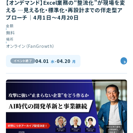
【オンデマンド】Excel業務の“整流化”が現場を変
える ─見える化・標準化・再設計までの伴走型ア
プローチ｜4月1日～4月20日
金額
無料
場所
オンライン（FanGrowth）
-
04.01
04.20
イベント終了
水
月