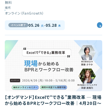
無料
場所
オンライン（FanGrowth）
-
05.26
05.28
イベント終了
火
木
【オンデマンド】Excelで“できる”業務改革 ─ 現場
から始めるBPRとワークフロー改善｜4月20日～