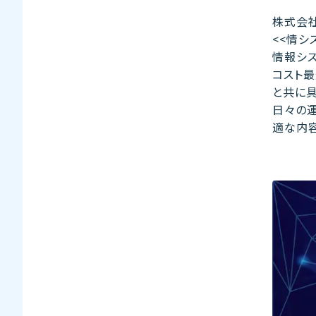
株式会社
<<情シ
情報シス
コスト最
と共に
日々の運
適な内容