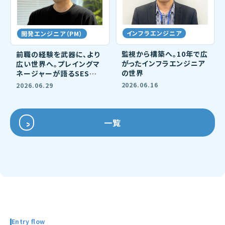
インフラエンジニア
開発エンジニア（PM）
監視から構築へ。10年で広
前職の経験を武器に、より
がったインフラエンジニア
広い世界へ。プレイングマ
の世界
ネージャーが語るSESの
可能性。
2026.06.16
2026.06.29
一覧
Entry flow