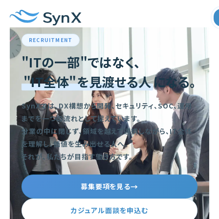
RECRUITMENT
"ITの一部"ではなく、
"IT全体"を見渡せる人
になる。
SynXでは、DX構想から開発、セキュリティ、SOC、運用
までを一つの流れとして捉えています。
分業の中に閉じず、領域を越えて連携しながら、IT全体
を理解し、価値を生み出せる人へ。
それが、私たちが目指す働き方です。
募集要項を見る
カジュアル面談を申込む