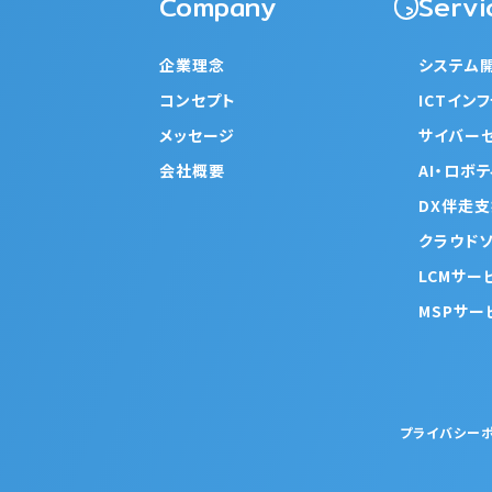
Company
Servi
企業理念
システム
コンセプト
ICTイン
メッセージ
サイバー
会社概要
AI・ロボ
DX伴走
クラウド
LCMサー
MSPサー
プライバシー