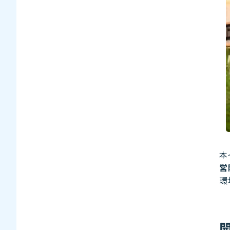
本
営
環