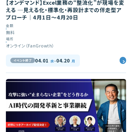
【オンデマンド】Excel業務の“整流化”が現場を変
える ─見える化・標準化・再設計までの伴走型ア
プローチ｜4月1日～4月20日
金額
無料
場所
オンライン（FanGrowth）
-
04.01
04.20
イベント終了
水
月