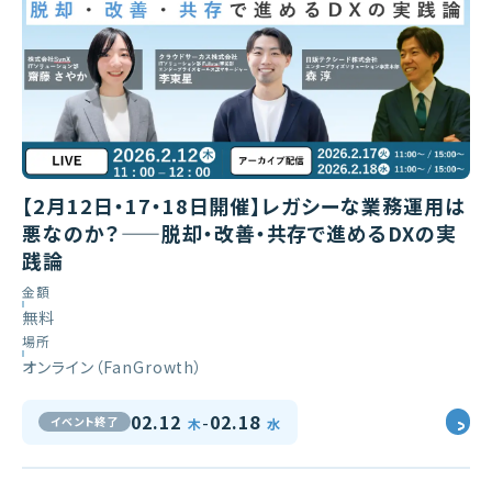
【2月12日・17・18日開催】レガシーな業務運用は
悪なのか？——脱却・改善・共存で進めるDXの実
践論
金額
無料
場所
オンライン（FanGrowth）
-
02.12
02.18
イベント終了
木
水