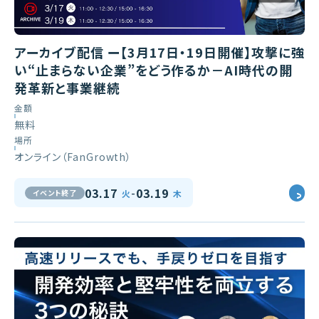
アーカイブ配信 ー【3月17日・19日開催】攻撃に強
い“止まらない企業”をどう作るか－AI時代の開
発革新と事業継続
金額
無料
場所
オンライン（FanGrowth）
-
03.17
03.19
イベント終了
火
木