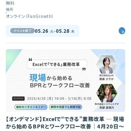
無料
場所
オンライン（FanGrowth）
-
05.26
05.28
イベント終了
火
木
【オンデマンド】Excelで“できる”業務改革 ─ 現場
から始めるBPRとワークフロー改善｜4月20日～